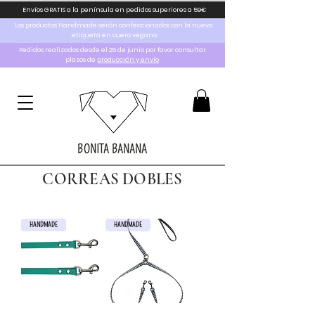
Envíos GRATIS a la península en pedidos superiores a 59€
Los productos Handmade serán confeccionados con la nueva
etiqueta en cuero vegano
Pedidos realizados desde el 25 de junio por favor consultar
plazos de
producción y envío
BONITA BANANA
CORREAS DOBLES
HANDMADE
HANDMADE