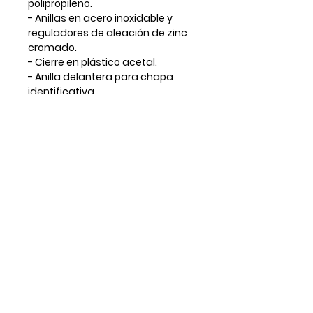
polipropileno.
- Anillas en acero inoxidable y
reguladores de aleación de zinc
cromado.
- Cierre en plástico acetal.
- Anilla delantera para chapa
identificativa.
- Etiqueta de tela blanca BONITA
BANANA.
- Talla XS.
Guía de tallas
TALLA
Cuello
Pecho
Mini
16cm -
26cm -
Find out everything before the others!
23cm
38cm
Subscribe to our Newsletter to receive exclusive offers!
XXS
22cm -
32cm -
SUBSCRIBE