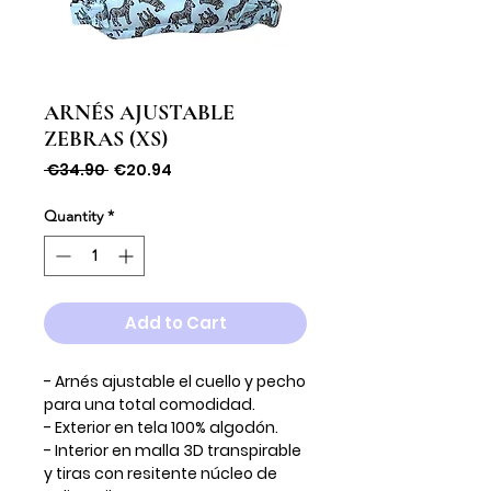
ARNÉS AJUSTABLE
ZEBRAS (XS)
Regular
Sale
 €34.90 
€20.94
Price
Price
Quantity
*
Add to Cart
- Arnés ajustable el cuello y pecho
para una total comodidad.
- Exterior en tela 100% algodón.
- Interior en malla 3D transpirable
y tiras con resitente núcleo de