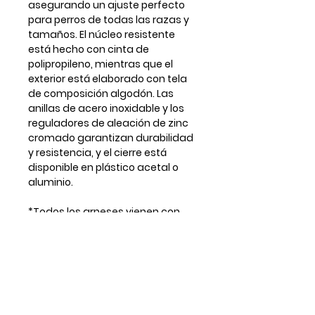
asegurando un ajuste perfecto
para perros de todas las razas y
tamaños. El núcleo resistente
está hecho con cinta de
polipropileno, mientras que el
exterior está elaborado con tela
de composición algodón. Las
anillas de acero inoxidable y los
reguladores de aleación de zinc
cromado garantizan durabilidad
y resistencia, y el cierre está
disponible en plástico acetal o
aluminio.
*Todos los arneses vienen con
anilla delantera frontal para
enganchar la correa aunque en
alguna foto no se muestre.
** Para tallas o ajustes a medida
por favor contactar antes por
email con antelación a realizar el