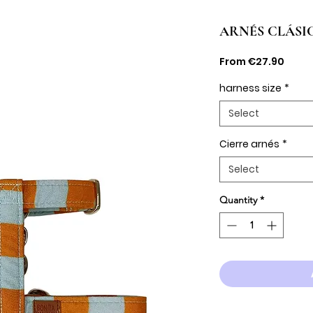
ARNÉS CLÁSI
Sale
From
€27.90
Price
harness size
*
Select
Cierre arnés
*
Select
Quantity
*