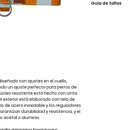
Guía de tallas
TALLA
Cuel
XXS
15cm
28c
XS
21cm
35c
S
26cm
42c
iseñado con ajustes en el cuello,
ndo un ajuste perfecto para perros de
M
30cm
núcleo resistente está hecho con cinta
48c
el exterior está elaborado con tela de
as de acero inoxidable y los reguladores
L
36cm
antizan durabilidad y resistencia, y el
56c
co acetal o aluminio.
nilla delantera frontal para