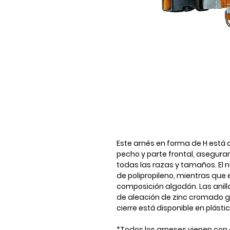
Este arnés en forma de H está d
pecho y parte frontal, asegura
todas las razas y tamaños. El 
de polipropileno, mientras que 
composición algodón. Las anill
de aleación de zinc cromado gar
cierre está disponible en plásti
*Todos los arneses vienen con a