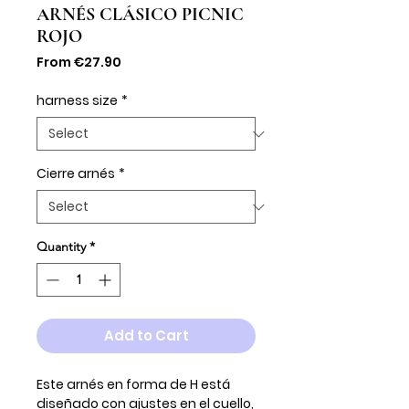
ARNÉS CLÁSICO PICNIC
ROJO
Sale
From
€27.90
Price
harness size
*
Cierre arnés
*
Quantity
*
Add to Cart
Este arnés en forma de H está
diseñado con ajustes en el cuello,