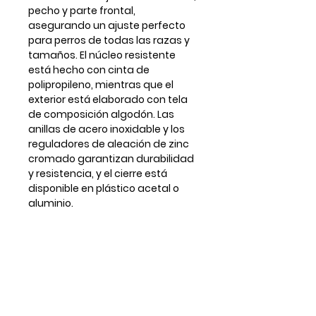
pecho y parte frontal,
asegurando un ajuste perfecto
para perros de todas las razas y
tamaños. El núcleo resistente
está hecho con cinta de
polipropileno, mientras que el
exterior está elaborado con tela
de composición algodón. Las
anillas de acero inoxidable y los
reguladores de aleación de zinc
cromado garantizan durabilidad
y resistencia, y el cierre está
disponible en plástico acetal o
aluminio.
*Todos los arneses vienen con
anilla delantera frontal para
enganchar la correa aunque en
alguna foto no se muestre.
** Para tallas o ajustes a medida
por favor contactar antes por