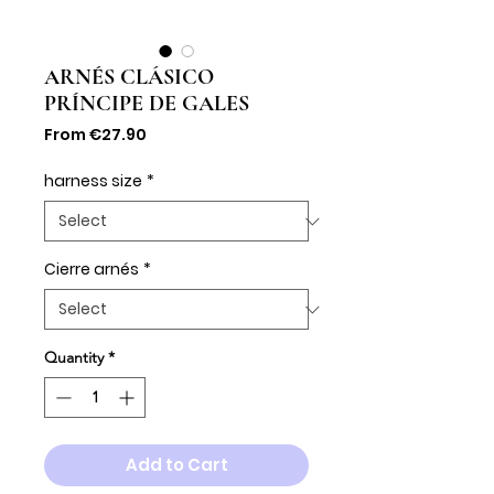
ARNÉS CLÁSICO
PRÍNCIPE DE GALES
Sale
From
€27.90
Price
harness size
*
Cierre arnés
*
Quantity
*
Add to Cart