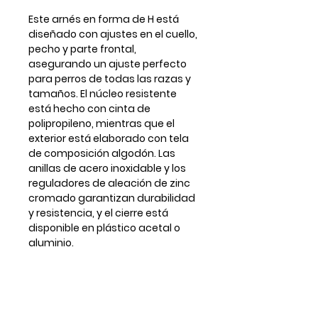
Este arnés en forma de H está
diseñado con ajustes en el cuello,
pecho y parte frontal,
asegurando un ajuste perfecto
para perros de todas las razas y
tamaños. El núcleo resistente
está hecho con cinta de
polipropileno, mientras que el
exterior está elaborado con tela
de composición algodón. Las
anillas de acero inoxidable y los
reguladores de aleación de zinc
cromado garantizan durabilidad
y resistencia, y el cierre está
disponible en plástico acetal o
aluminio.
*Todos los arneses vienen con
anilla delantera frontal para
enganchar la correa aunque en
alguna foto no se muestre.