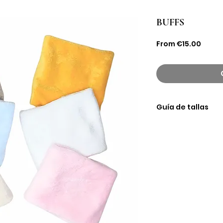
BUFFS
Sale
From
€15.00
Price
Guía de tallas
TALLA
XS
S
M
L