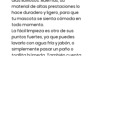
días lluviosos. Además, su
material de altas prestaciones lo
hace duradero y ligero, para que
tu mascota se sienta cómoda en
todo momento.
La fácil limpieza es otro de sus
puntos fuertes, ya que puedes
lavarlo con agua fría y jabón, o
simplemente pasar un paño o
toallita húmeda. También cuenta
con una anilla y hebilla en
aleación de zinc cromado de
máxima resistencia, así como
remaches de acero inoxidable,
garantizando su durabilidad.
Guía de tallas
TALLA
Cuello
Ancho
collar