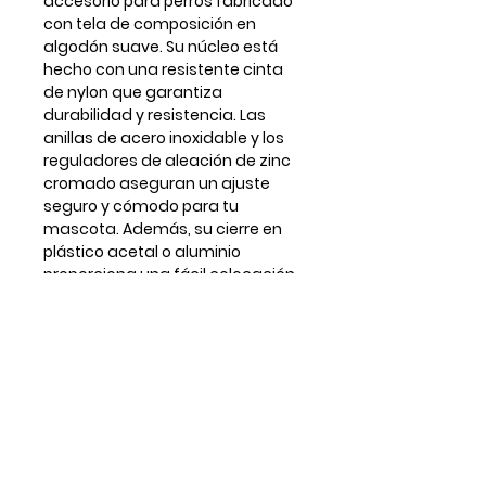
accesorio para perros fabricado
con tela de composición en
algodón suave. Su núcleo está
hecho con una resistente cinta
de nylon que garantiza
durabilidad y resistencia. Las
anillas de acero inoxidable y los
reguladores de aleación de zinc
cromado aseguran un ajuste
seguro y cómodo para tu
mascota. Además, su cierre en
plástico acetal o aluminio
proporciona una fácil colocación
y extracción del collar.
** Para tallas o ajustes a medida
por favor contactar antes por
email con antelación a realizar el
pedido.
Guía de tallas