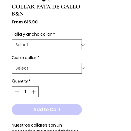
COLLAR PATA DE GALLO
B&N
Sale
From
€15.90
Price
Talla y ancho collar
*
Cierre collar
*
Quantity
*
Add to Cart
Nuestros collares son un