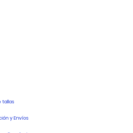
24cm -
38cm - 55cm
34cm
28cm - 38cm
42cm - 60cm
33cm - 45cm
45cm - 68cm
38cm - 50cm
55cm - 78cm
 tallas
ión y Envíos