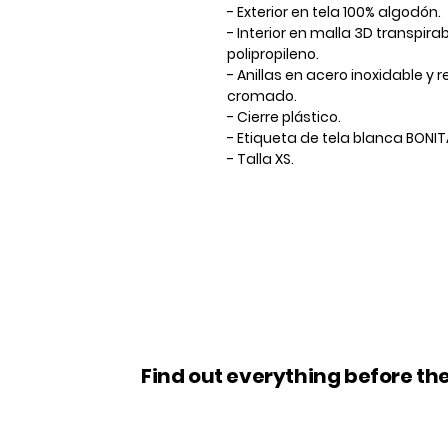
- Exterior en tela 100% algodón.
- Interior en malla 3D transpira
polipropileno.
- Anillas en acero inoxidable y
cromado.
- Cierre plástico.
- Etiqueta de tela blanca BONI
- Talla XS.
Find out everything before the