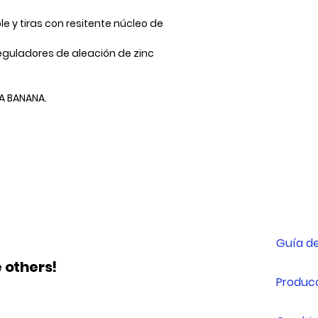
XS
ble y tiras con resitente núcleo de
 reguladores de aleación de zinc
S
M
TA BANANA.
L
Guía de
 others!
Producc