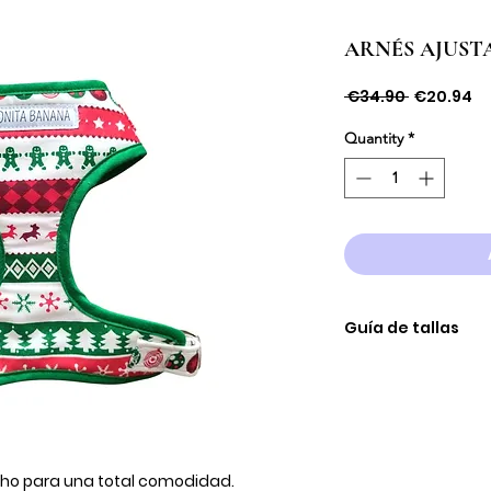
ARNÉS AJUSTA
Regular
Sa
 €34.90 
€20.94
Price
Pr
Quantity
*
Guía de tallas
TALLA
Mini
XXS
pecho para una total comodidad.