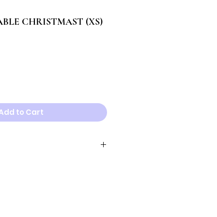
BLE CHRISTMAST (XS)
le
ice
Add to Cart
Cuello
Pecho
16cm - 23cm
26cm - 38cm
22cm - 28cm
32cm - 46cm