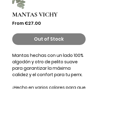
MANTAS VICHY
Sale
From
€27.00
Price
Out of Stock
Mantas hechas con un lado 100%
algodón y otro de pelito suave
para garantizar la máxima
calidez y el confort para tu perrx.
¡Hecho en varios colores para que
lo cobineis como más os guste!
Find out everything before the others!
Subscribe to our Newsletter to receive exclusive offers!