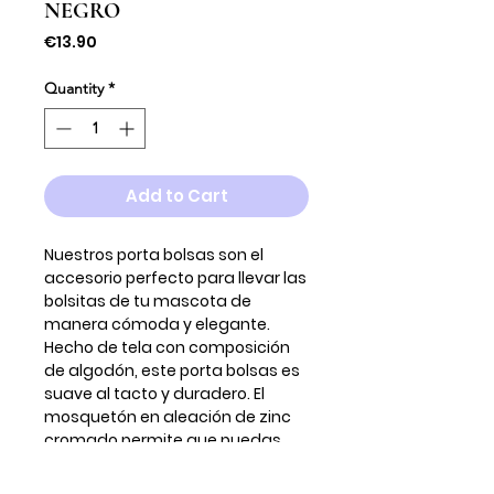
NEGRO
Price
€13.90
Quantity
*
Add to Cart
Nuestros porta bolsas son el
accesorio perfecto para llevar las
bolsitas de tu mascota de
manera cómoda y elegante.
Hecho de tela con composición
de algodón, este porta bolsas es
suave al tacto y duradero. El
mosquetón en aleación de zinc
cromado permite que puedas
engancharlo fácilmente a la
correa de tu perro o a tu bolso.