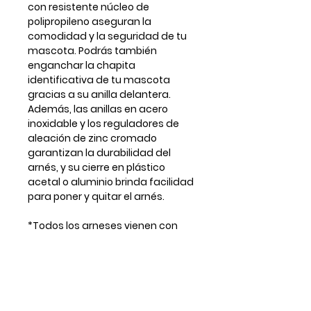
con resistente núcleo de
polipropileno aseguran la
comodidad y la seguridad de tu
mascota. Podrás también
enganchar la chapita
identificativa de tu mascota
gracias a su anilla delantera.
Además, las anillas en acero
inoxidable y los reguladores de
aleación de zinc cromado
garantizan la durabilidad del
arnés, y su cierre en plástico
acetal o aluminio brinda facilidad
para poner y quitar el arnés.
*Todos los arneses vienen con
anilla delantera frontal para
colgar la chapita aunque en
alguna foto no se muestre.
** Para tallas o ajustes a medida
por favor contactar antes por