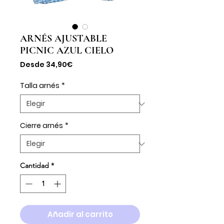
ARNÉS AJUSTABLE
PICNIC AZUL CIELO
Precio
Desde
34,90€
de
oferta
Talla arnés
*
Cierre arnés
*
Cantidad
*
Añadir al carrito