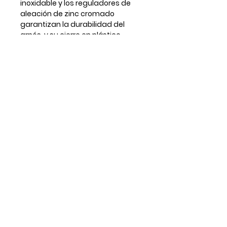
inoxidable y los reguladores de
aleación de zinc cromado
garantizan la durabilidad del
arnés, y su cierre en plástico
acetal o aluminio brinda facilidad
para poner y quitar el arnés.
*Todos los arneses vienen con
anilla delantera frontal para
colgar la chapita aunque en
alguna foto no se muestre.
** Para tallas o ajustes a medida
por favor contactar antes por
email.
Guía de tallas
TALLA
Cuello
Pecho
Mini
16cm -
26cm -