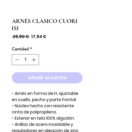
ARNÉS CLÁSICO CUORI
(S)
Precio
Precio
 29,90 € 
17,94 €
de
oferta
Cantidad
*
Añadir al carrito
- Arnés en forma de H, ajustable
en cuello, pecho y parte frontal.
- Núcleo hecho con resistente
cinta de polipropileno.
- Exterior en tela 100% algodón.
- Anillas de acero inoxidable y
reguladores en aleación de zinc