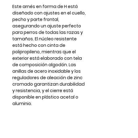
Este arnés en forma de H está
diseñado con ajustes en el cuello,
pecho y parte frontal,
asegurando un ajuste perfecto
para perros de todas las razas y
tamaños. El núcleo resistente
está hecho con cinta de
polipropileno, mientras que el
exterior está elaborado con tela
de composición algodón. Las
anillas de acero inoxidable y los
reguladores de aleación de zinc
cromado garantizan durabilidad
y resistencia, y el cierre está
disponible en plástico acetal o
aluminio.
*Todos los arneses vienen con
anilla delantera frontal para
enganchar la correa aunque en
alguna foto no se muestre.