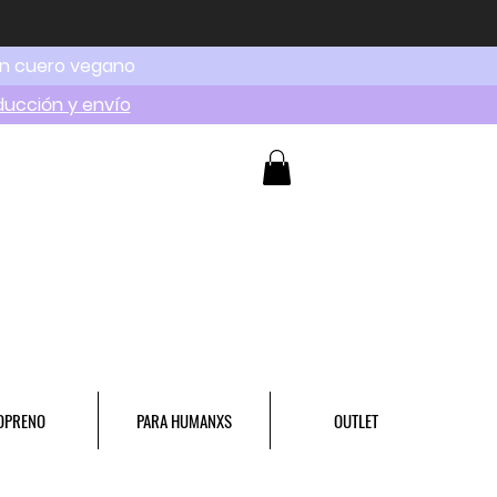
en cuero vegano
ducción y envío
OPRENO
PARA HUMANXS
OUTLET