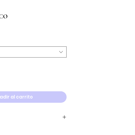
ICO
adir al carrito
Cuello
Ancho collar