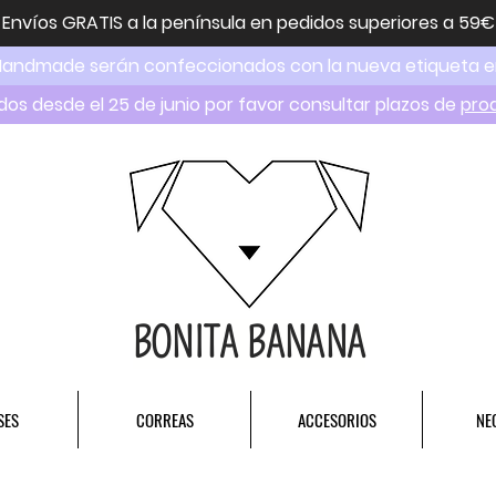
Envíos GRATIS a la península en pedidos superiores a 59€
Handmade serán confeccionados con la nueva etiqueta 
dos desde el 25 de junio por favor consultar plazos de
pro
BONITA BANANA
SES
CORREAS
ACCESORIOS
NE