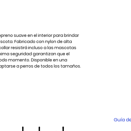
S
M
L
opreno suave en el interior para brindar
cota. Fabricado con nylon de alta
collar resistirá incluso a las mascotas
áxima seguridad garantizan que el
todo momento. Disponible en una
ptarse a perros de todos los tamaños.
Guía de