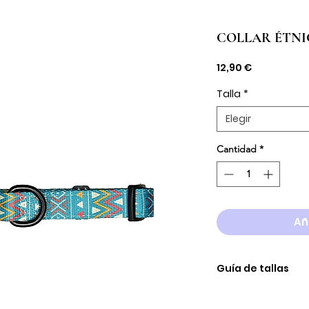
COLLAR ÉTN
Precio
12,90 €
Talla
*
Elegir
Cantidad
*
Añ
Guía de tallas
TALLA