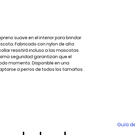
S
M
L
opreno suave en el interior para brindar
cota. Fabricado con nylon de alta
collar resistirá incluso a las mascotas
áxima seguridad garantizan que el
todo momento. Disponible en una
ptarse a perros de todos los tamaños.
Guía de