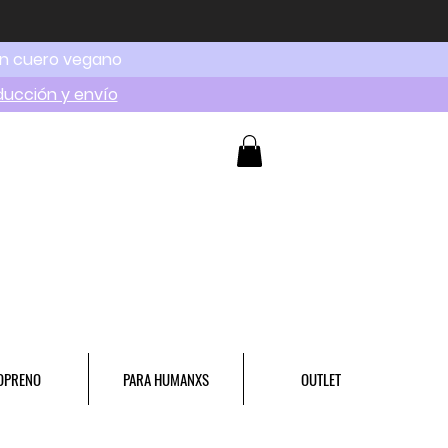
en cuero vegano
ducción y envío
OPRENO
PARA HUMANXS
OUTLET