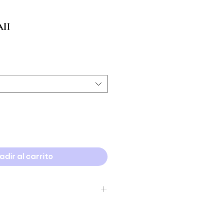
II
adir al carrito
Cuello
Ancho collar