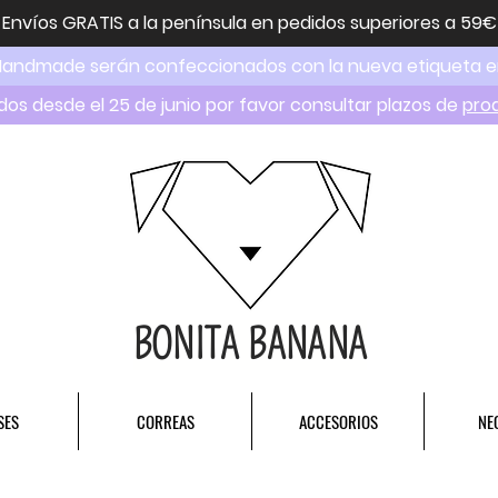
Envíos GRATIS a la península en pedidos superiores a 59€
Handmade serán confeccionados con la nueva etiqueta 
dos desde el 25 de junio por favor consultar plazos de
pro
BONITA BANANA
SES
CORREAS
ACCESORIOS
NE