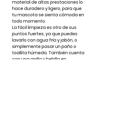
material de altas prestaciones lo
hace duradero y ligero, para que
tu mascota se sienta cómoda en
todo momento.
La fácil limpieza es otro de sus
puntos fuertes, ya que puedes
lavarlo con agua fría y jabón, o
simplemente pasar un paño o
toallita húmeda. También cuenta
con una anilla y hebilla en
aleación de zinc cromado de
máxima resistencia, así como
remaches de acero inoxidable,
garantizando su durabilidad.
Guía de tallas
TALLA
Cuello
Ancho
collar