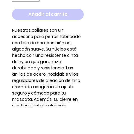
Añadir al carrito
Nuestros collares son un
accesorio para perros fabricado
con tela de composición en
algodón suave. Su núcleo está
hecho con una resistente cinta
de nylon que garantiza
durabilidad y resistencia. Las
anillas de acero inoxidable y los
reguladores de aleación de zinc
cromado aseguran un ajuste
seguro y cómodo para tu
mascota. Además, su cierre en
plástico acetal o aluminio
proporciona una fácil colocación
y extracción del collar.
** Para tallas o ajustes a medida