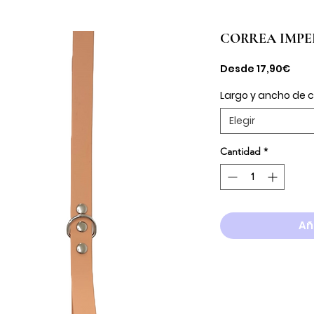
CORREA IMPE
Prec
Desde
17,90€
de
ofer
Largo y ancho de 
Elegir
Cantidad
*
Añ