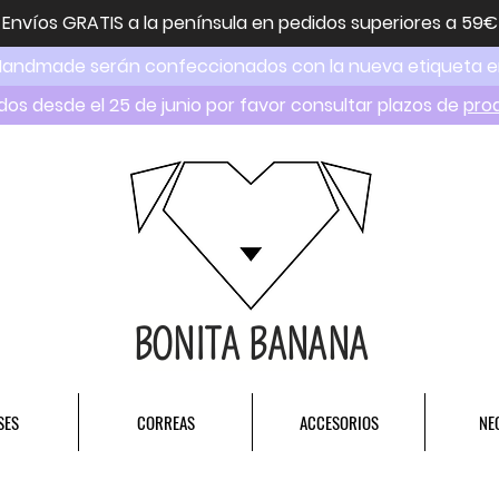
Envíos GRATIS a la península en pedidos superiores a 59€
Handmade serán confeccionados con la nueva etiqueta 
dos desde el 25 de junio por favor consultar plazos de
pro
BONITA BANANA
SES
CORREAS
ACCESORIOS
NE