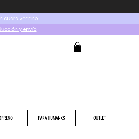
en cuero vegano
ducción y envío
OPRENO
PARA HUMANXS
OUTLET