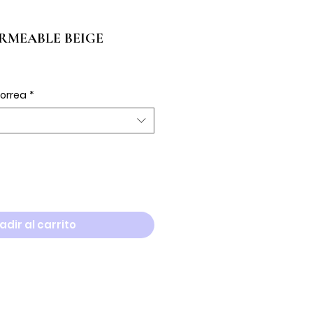
RMEABLE BEIGE
io
ta
correa
*
adir al carrito