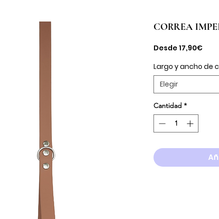
CORREA IMP
Prec
Desde
17,90€
de
ofer
Largo y ancho de 
Elegir
Cantidad
*
Añ