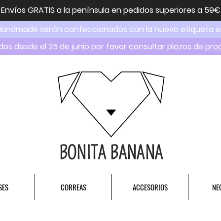
Envíos GRATIS a la península en pedidos superiores a 59€
Handmade serán confeccionados con la nueva etiqueta 
dos desde el 25 de junio por favor consultar plazos de
pro
BONITA BANANA
SES
CORREAS
ACCESORIOS
NE