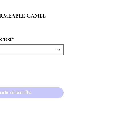
ERMEABLE CAMEL
io
ta
correa
*
adir al carrito