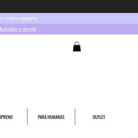
en cuero vegano
ducción y envío
OPRENO
PARA HUMANXS
OUTLET