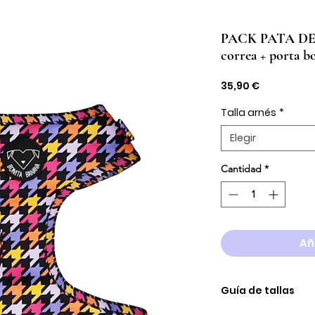
PACK PATA DE G
correa + porta bo
Precio
35,90 €
Talla arnés
*
Elegir
Cantidad
*
Añ
Guía de tallas