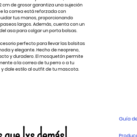
 2 cm de grosor garantiza una sujeción
de la correa está reforzada con
cuidar tus manos, proporcionando
paseos largos. Además, cuenta con un
 del asa para colgar un porta bolsas.
cesorio perfecto para llevar las bolsitas
da y elegante. Hecho de neopreno,
tacto y duradero. El mosquetón permite
nte a la correa de tu perro o a tu
y dale estilo al outfit de tu mascota.
Guía de
s que lxs demás!
Producc