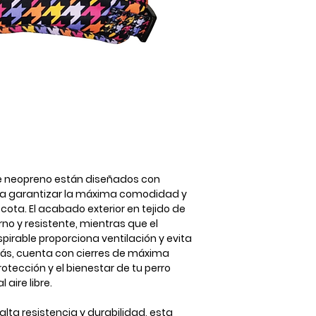
TALLA
XXS
XS
S
M
L
e neopreno están diseñados con
ara garantizar la máxima comodidad y
ota. El acabado exterior en tejido de
o y resistente, mientras que el
pirable proporciona ventilación y evita
ás, cuenta con cierres de máxima
otección y el bienestar de tu perro
 aire libre.
lta resistencia y durabilidad, esta