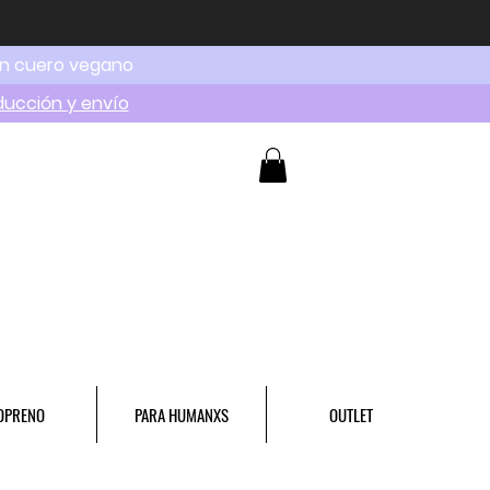
en cuero vegano
ducción y envío
OPRENO
PARA HUMANXS
OUTLET