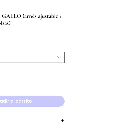
ALLO (arnés ajustable +
lsas)
adir al carrito