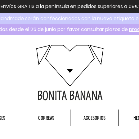
Envíos GRATIS a la península en pedidos superiores a 59€
Handmade serán confeccionados con la nueva etiqueta 
dos desde el 25 de junio por favor consultar plazos de
pro
BONITA BANANA
SES
CORREAS
ACCESORIOS
NE