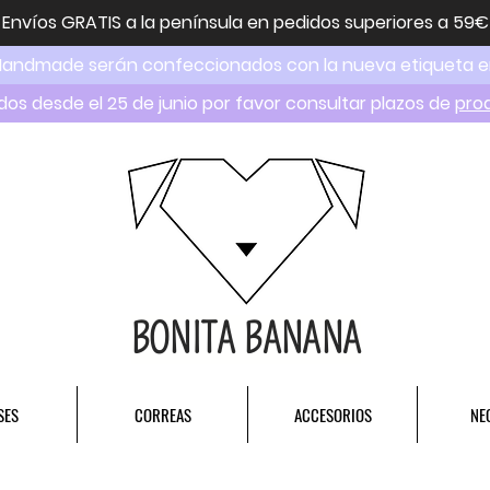
Envíos GRATIS a la península en pedidos superiores a 59€
Handmade serán confeccionados con la nueva etiqueta 
dos desde el 25 de junio por favor consultar plazos de
pro
BONITA BANANA
SES
CORREAS
ACCESORIOS
NE