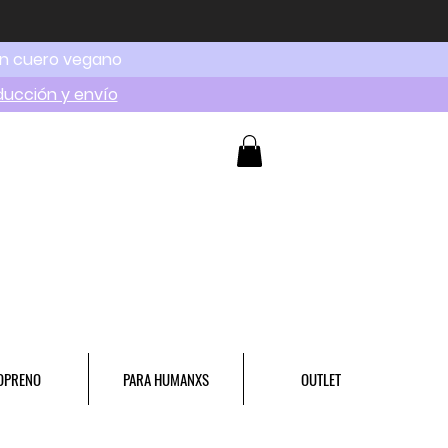
en cuero vegano
ducción y envío
OPRENO
PARA HUMANXS
OUTLET